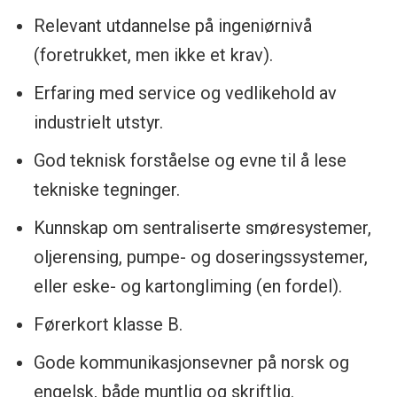
Relevant utdannelse på ingeniørnivå
til FNs bærekraftsinitiativ Global Compact
(foretrukket, men ikke et krav).
(UNGC), og som medarbeider hos
Norsecraft Tec vil du være en del av vårt
Erfaring med service og vedlikehold av
felles verdigrunnlag og vår dedikasjon til å
industrielt utstyr.
forme en bærekraftig fremtid.
God teknisk forståelse og evne til å lese
tekniske tegninger.
Hos Norsecraft Tec AS får du mer enn bare
en jobb – du får en mulighet til å være en
Kunnskap om sentraliserte smøresystemer,
del av noe større. Bli med oss på vår reise
oljerensing, pumpe- og doseringssystemer,
mot en bærekraftig fremtid, og bidra til å
eller eske- og kartongliming (en fordel).
sette standarden i industrien.
Førerkort klasse B.
Gode kommunikasjonsevner på norsk og
engelsk, både muntlig og skriftlig.