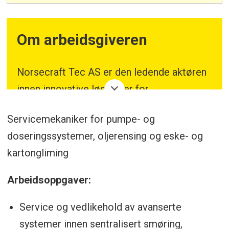
Om arbeidsgiveren
Norsecraft Tec AS er den ledende aktøren
innen innovative løsninger for
sentralsmøring, oljerensing og
Servicemekaniker for pumpe- og
doseringsteknologi i norsk industri.
doseringssystemer, oljerensing og eske- og
Vi setter bransjestandarden med vår
kartongliming
lidenskap for skreddersydde løsninger og
Arbeidsoppgaver:
nære samarbeid med ledende leverandører
som SKF LINCOLN, SKF RecondOil,
Service og vedlikehold av avanserte
DOPAG & Metermix og Graco.
systemer innen sentralisert smøring,