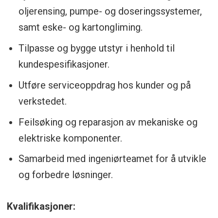
oljerensing, pumpe- og doseringssystemer,
Vår styrke ligger i evnen til å levere
samt eske- og kartongliming.
førsteklasses, skreddersydde systemer
som er nøye tilpasset våre kunders unike
Tilpasse og bygge utstyr i henhold til
behov. Enten det handler om å sikre
kundespesifikasjoner.
optimal smøring for maskiner og utstyr,
Utføre serviceoppdrag hos kunder og på
forbedre ytelsen gjennom oljerensing eller
verkstedet.
presis dosering, er vi dedikert til å levere
Feilsøking og reparasjon av mekaniske og
de beste mulige løsningene.
elektriske komponenter.
Norsecraft Tec AS er en stolt del av
Samarbeid med ingeniørteamet for å utvikle
Indutrade AB-familien. Våre eiere har en
og forbedre løsninger.
langsiktig visjon, dypt engasjement for
forretningsetikk og en sterk vilje til å støtte
Kvalifikasjoner:
FNs bærekraftsmål. Indutrade er forpliktet