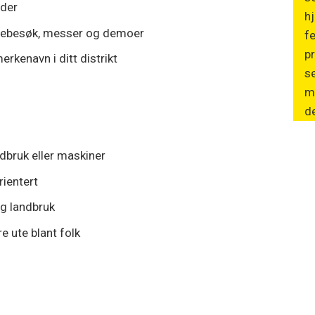
nder
hj
debesøk, messer og demoer
fe
pr
erkenavn i ditt distrikt
se
m
de
ndbruk eller maskiner
rientert
og landbruk
e ute blant folk