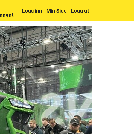
Logg inn
Min Side
Logg ut
nnent