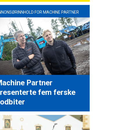
NNONSØRINNHOLD FOR MACHINE PARTNER
achine Partner
resenterte fem ferske
odbiter