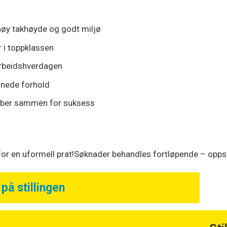
 høy takhøyde og godt miljø
 i toppklassen
 arbeidshverdagen
dnede forhold
obber sammen for suksess
 for en uformell prat!Søknader behandles fortløpende – opps
på stillingen