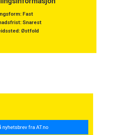
llingsinformasjon
lingsform: Fast
adsfrist: Snarest
idssted: Østfold