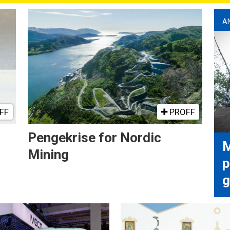
A
FF
PROFF
Pengekrise for Nordic
M
Mining
p
g