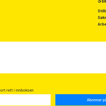
Sti
Stil
Søkn
Arbe
rt rett i innboksen