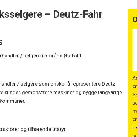
ksselgere – Deutz-Fahr
O
S
Forhandler / selgere i område Østfold
An
rhandler / selgere som ønsker å representere Deutz-
en
esøke kunder, demonstrere maskiner og bygge langvarige
Sa
g kommuner.
so
m
en
re
raktorer og tilhørende utstyr
so