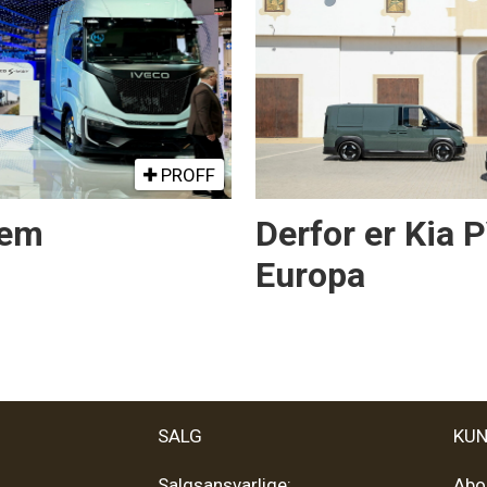
PROFF
rem
Derfor er Kia 
Europa
SALG
KUN
Salgsansvarlige:
Abo