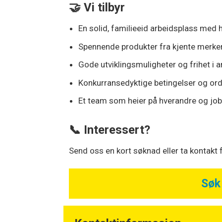
🤝 Vi tilbyr
En solid, familieeid arbeidsplass med
Spennende produkter fra kjente merker
Gode utviklingsmuligheter og frihet i
Konkurransedyktige betingelser og or
Et team som heier på hverandre og j
📞 Interessert?
Send oss en kort søknad eller ta kontakt
Søk 