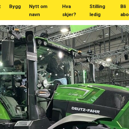
t
Bygg
Nytt om
Hva
Stilling
Bli
navn
skjer?
ledig
abo