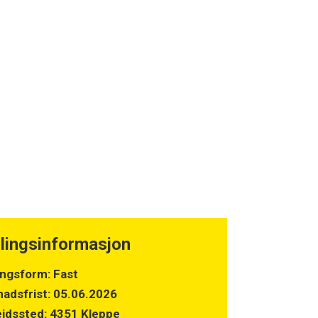
llingsinformasjon
lingsform: Fast
adsfrist: 05.06.2026
idssted: 4351 Kleppe