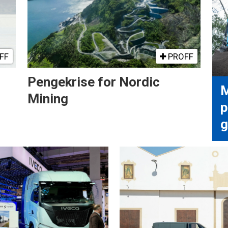
FF
PROFF
Pengekrise for Nordic
M
Mining
p
g