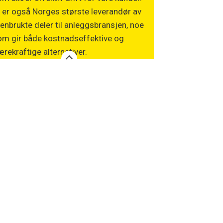
 er også Norges største leverandør av
enbrukte deler til anleggsbransjen, noe
om gir både kostnadseffektive og
rekraftige alternativer.