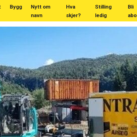
t
Bygg
Nytt om
Hva
Stilling
Bli
navn
skjer?
ledig
abo