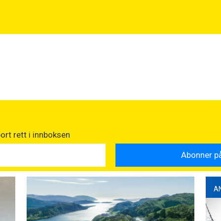
rt rett i innboksen
A