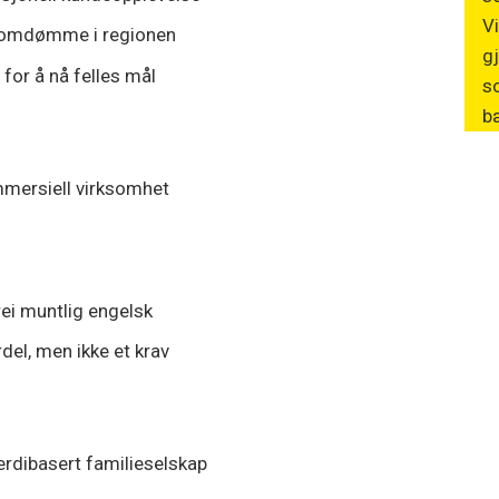
Vi
og omdømme i regionen
gj
for å nå felles mål
s
bæ
ommersiell virksomhet
rei muntlig engelsk
del, men ikke et krav
verdibasert familieselskap