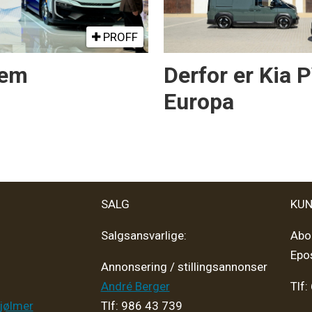
PROFF
rem
Derfor er Kia 
Europa
SALG
KUN
Salgsansvarlige:
Abo
Epo
Annonsering / stillingsannonser
André Berger
Tlf:
jølmer
Tlf: 986 43 739