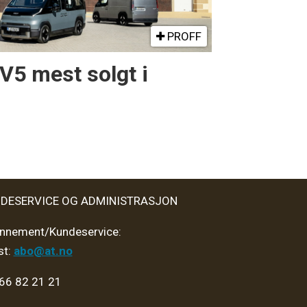
PROFF
PV5 mest solgt i
DESERVICE OG ADMINISTRASJON
nnement/Kundeservice:
st:
abo@at.no
 66 82 21 21