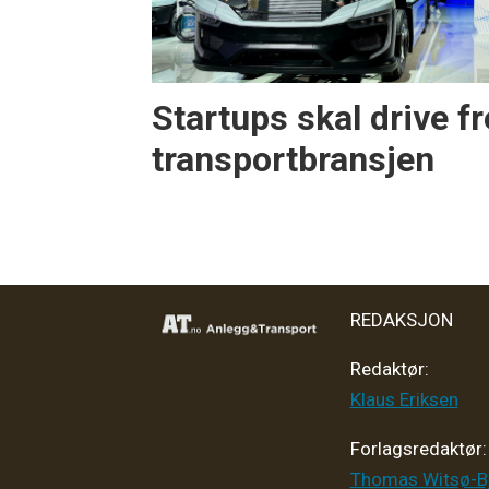
Startups skal drive f
transportbransjen
REDAKSJON
Redaktør:
Klaus Eriksen
Forlagsredaktør
:
Thomas Witsø-B