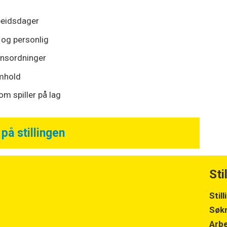
rbeidsdager
 og personlig
onsordninger
amhold
om spiller på lag
på stillingen
Sti
Stil
Søkn
Arbe