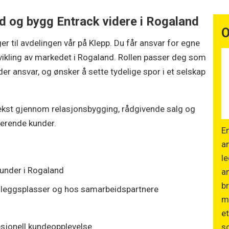
d og bygg Entrack videre i Rogaland
O
er til avdelingen vår på Klepp. Du får ansvar for egne
tvikling av markedet i Rogaland. Rollen passer deg som
nder ansvar, og ønsker å sette tydelige spor i et selskap
 vekst gjennom relasjonsbygging, rådgivende salg og
terende kunder.
En
a
le
kunder i Rogaland
an
br
nleggsplasser og hos samarbeidspartnere
ma
et
esjonell kundeopplevelse
so