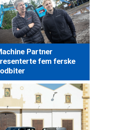
achine Partner
resenterte fem ferske
odbiter