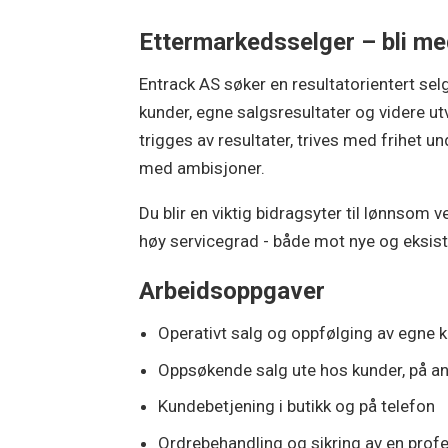
Ettermarkedsselger – bli me
Entrack AS søker en resultatorientert selg
kunder, egne salgsresultater og videre u
trigges av resultater, trives med frihet u
med ambisjoner.
Du blir en viktig bidragsyter til lønnsom
høy servicegrad - både mot nye og eksis
Arbeidsoppgaver
Operativt salg og oppfølging av egne 
Oppsøkende salg ute hos kunder, på a
Kundebetjening i butikk og på telefon
Ordrebehandling og sikring av en prof