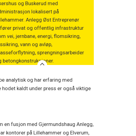
kershus og Buskerud med
ministrasjon lokalisert på
illehammer. Anlegg Øst Entreprenør
fører privat og offentlig infrastruktur
m vei, jernbane, energi, flomsikring,
ssikring, vann og avløp,
asseforflytning, sprengningsarbeider
g betongkonstruksjoner.
bbe analytisk og har erfaring med
hodet kaldt under press er også viktige
ennom en fusjon med Gjermundshaug Anlegg,
har kontorer på Lillehammer og Elverum,