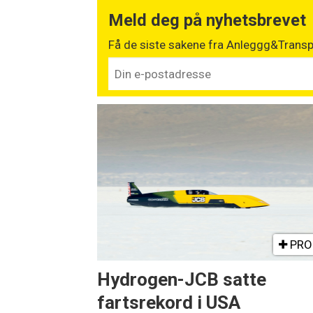
Meld deg på nyhetsbrevet
Få de siste sakene fra Anleggg&Transpo
PRO
Hydrogen-JCB satte
fartsrekord i USA