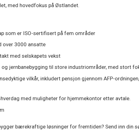
det, med hovedfokus på Østlandet.
ap som er ISO-sertifisert på fem områder
ed over 3000 ansatte
 i takt med selskapets vekst
 og jernbanebygging til store industriområder, med stort fo
urransedyktige vilkår, inkludert pensjon gjennom AFP-ordninge
eidshverdag med muligheter for hjemmekontor etter avtale.
um
vi bygger bærekraftige løsninger for fremtiden? Send inn din 