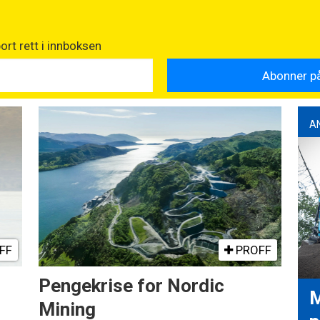
rt rett i innboksen
A
FF
PROFF
Pengekrise for Nordic
M
Mining