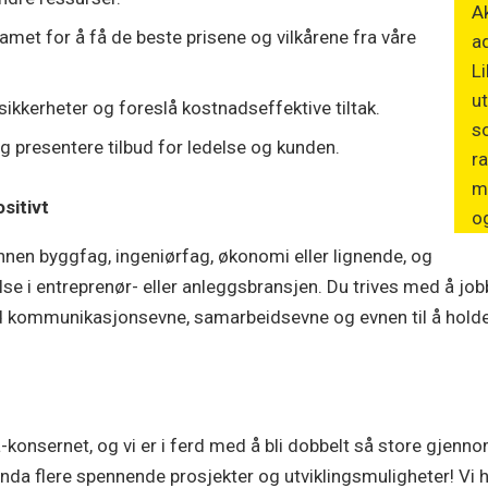
A
met for å få de beste prisene og vilkårene fra våre
ad
L
ut
usikkerheter og foreslå kostnadseffektive tiltak.
so
g presentere tilbud for ledelse og kunden.
ra
m
sitivt
o
nnen byggfag, ingeniørfag, økonomi eller lignende, og
else i entreprenør- eller anleggsbransjen. Du trives med å jo
d kommunikasjonsevne, samarbeidsevne og evnen til å holde 
a-konsernet, og vi er i ferd med å bli dobbelt så store gj
enda flere spennende prosjekter og utviklingsmuligheter! Vi 