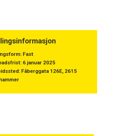
llingsinformasjon
lingsform: Fast
adsfrist: 6 januar 2025
idssted: Fåberggata 126E, 2615
lehammer