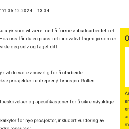
05.12.2024 - 13:04
TERT
kulatør som vil være med å forme anbudsarbeidet i et
O
Hos oss får du en plass i et innovativt fagmiljø som er
vikle deg selv og faget ditt.
r vil du være ansvarlig for å utarbeide
se prosjekter i entreprenørbransjen. Rollen
An
an
tbeskrivelser og spesifikasjoner for å sikre nøyaktige
e
an
alkyler for nye prosjekter, inkludert vurdering av
m
ndre ressurser.