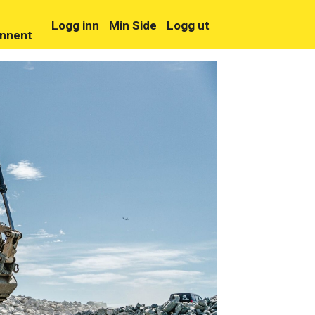
Logg inn
Min Side
Logg ut
nnent