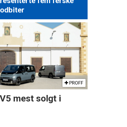
resenterte fem ferske
odbiter
PROFF
PV5 mest solgt i