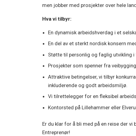
men jobber med prosjekter over hele lan
Hva vi tilbyr:
En dynamisk arbeidshverdag i et selsk
En del av et sterkt nordisk konsern m
Støtte til personlig og faglig utvikling
Prosjekter som spenner fra veibygging
Attraktive betingelser, vi tilbyr konk
inkluderende og godt arbeidsmiljø.
Vi tilrettelegger for en fleksibel arb
Kontorsted på Lillehammer eller Elver
Er du klar for å bli med på en reise der 
Entreprenør!