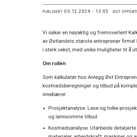
05.12.2024 - 13:03
PUBLISERT
SIST OPPDA
Vi søker en nøyaktig og fremoverlent Kal
av Østlandets største entreprenør firma! 
i sterk vekst, med unike muligheter til å ut
Om rollen
Som kalkulatør hos Anlegg Øst Entreprenø
kostnadsberegninger og tilbud på komplek
innebærer:
Prosjektanalyse: Lese og tolke prosjek
og lønnsomme tilbud.
Kostnadsanalyse: Utarbeide detaljerte k
materialer, arbeidskraft, maskiner og a